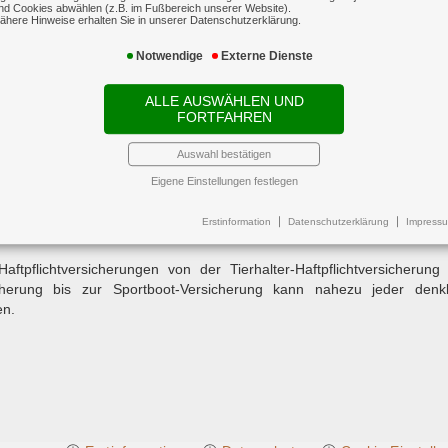
nd Cookies abwählen (z.B. im Fußbereich unserer Website).
ähere Hinweise erhalten Sie in unserer Datenschutzerklärung.
Notwendige
Externe Dienste
ALLE AUSWÄHLEN UND
FORTFAHREN
ftpflichtversicherung
Auswahl bestätigen
aftpflichtversicherung ist für Sie und Ihre Familie besonders w
Eigene Einstellungen festlegen
im Alltag schützt.
versicherung stellt die versicherten Personen von Schadenersatzansprüc
Erstinformation
Datenschutzerklärung
Impress
fall, ein Missgeschick oder fahrlässig einen Schaden verursacht hab
Haftpflichtversicherungen von der Tierhalter-Haftpflichtversicherun
sicherung bis zur Sportboot-Versicherung kann nahezu jeder denkb
en.