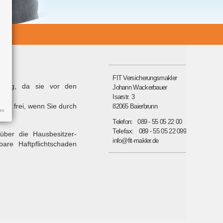
FIT Versicherungsmakler
ichtig, da sie vor den
Johann Wackerbauer
Isarstr. 3
hen frei, wenn Sie durch
82065 Baierbrunn
um
en.
089 - 55 05 22 00
089 - 55 05 22 099
g über die Hausbesitzer-
info@fit-makler.de
are Haftpflichtschaden