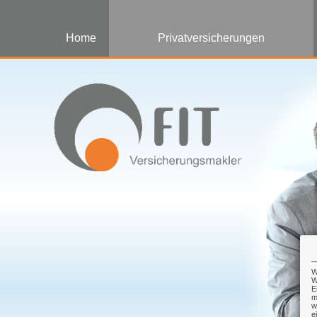
Home
Privatversicherungen
W
W
E
m
w
e