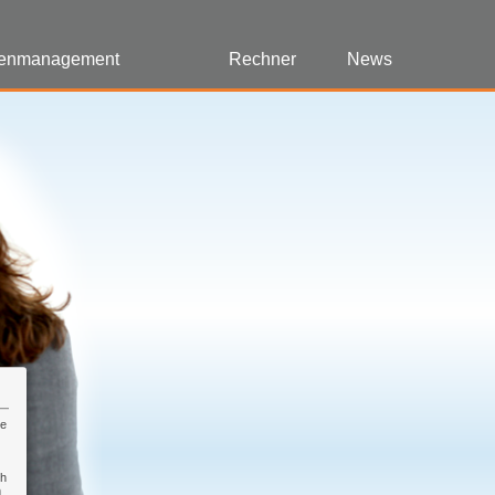
enmanagement
Rechner
News
re
ch
n