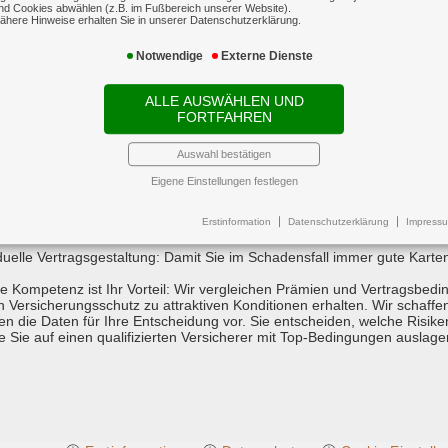
nd Cookies abwählen (z.B. im Fußbereich unserer Website).
ähere Hinweise erhalten Sie in unserer Datenschutzerklärung.
Notwendige
Externe Dienste
ALLE AUSWÄHLEN UND
FORTFAHREN
cherung für Ihre Vermögenswerte
Auswahl bestätigen
versicherung im Schadensfall auch zahlt, wenn es um Ihre Existenz ge
Eigene Einstellungen festlegen
terstützen Sie bei der richtigen Ermittlung des Versicherungswerts - da
Erstinformation
Datenschutzerklärung
Impress
versicherung ausgeschlossen ist
iduelle Vertragsgestaltung: Damit Sie im Schadensfall immer gute Kart
e Kompetenz ist Ihr Vorteil: Wir vergleichen Prämien und Vertragsbedi
n Versicherungsschutz zu attraktiven Konditionen erhalten. Wir schaffe
ten die Daten für Ihre Entscheidung vor. Sie entscheiden, welche Risike
e Sie auf einen qualifizierten Versicherer mit Top-Bedingungen auslage