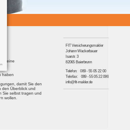
FIT Versicherungsmakler
ht.
Johann Wackerbauer
Isarstr. 3
mit eine
82065 Baierbrunn
um
089 - 55 05 22 00
en haben
089 - 55 05 22 099
info@fit-makler.de
ngungen, damit Sie den
n den Überblick und
n Sie selbst tragen und
rn wollen.