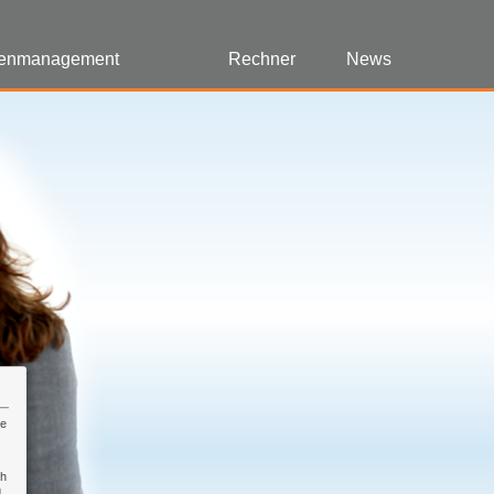
enmanagement
Rechner
News
re
ch
n