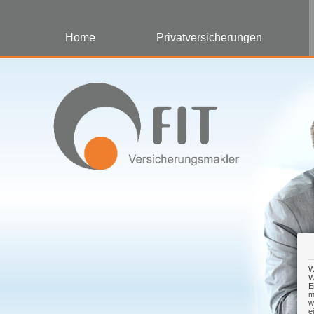
Home
Privatversicherungen
W
W
E
m
w
e