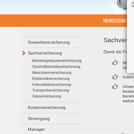
u
N
NEWSTICKER:
Sachversi
Gewerbeversicherung
Damit die Feuer
Sachversicherung
Betriebsgebäudeversicherung
Wir un
Geschäftsinhaltsversicherung
Unter
Maschinenversicherung
Indiv
Elektronikversicherung
Fotovoltaikversicherung
Unser
Transportversicherung
beste
berei
Glasversicherung
welch
Kostenversicherung
Versorgung
Manager